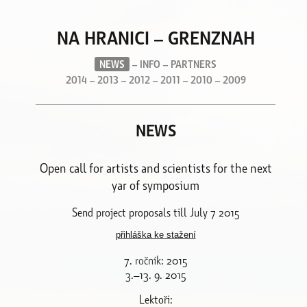
NA HRANICI – GRENZNAH
NEWS
–
INFO
–
PARTNERS
2014
–
2013
–
2012
–
2011
–
2010
–
2009
NEWS
Open call for artists and scientists for the next
yar of symposium
Send project proposals till July 7 2015
přihláška ke stažení
7.
ročník
: 2015
3.–13. 9. 2015
Lektoři: